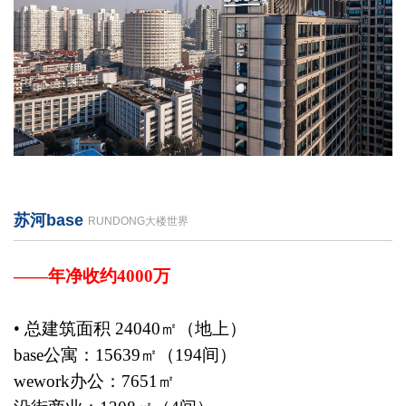
苏河base
RUNDONG大楼世界
——年净收约4000万
• 总建筑面积 24040㎡（地上）
base公寓：15639㎡（194间）
wework办公：7651㎡