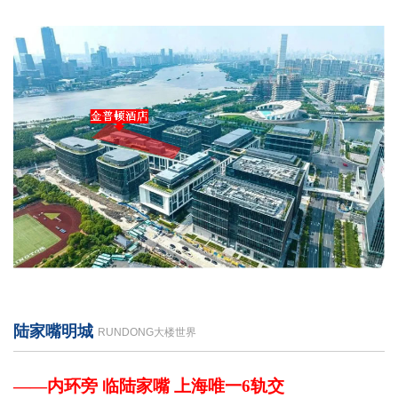
陆家嘴明城
RUNDONG大楼世界
——内环旁 临陆家嘴 上海唯一6轨交