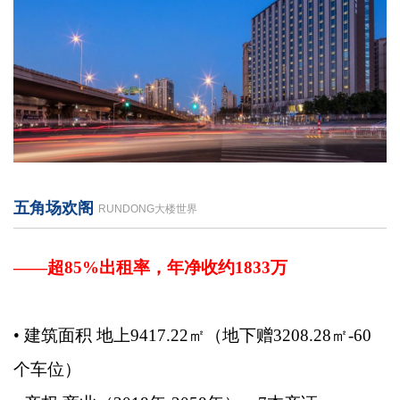
五角场欢阁
RUNDONG大楼世界
——超85%出租率，年净收约1833万
• 建筑面积 地上9417.22㎡（地下赠3208.28㎡-60
个车位）